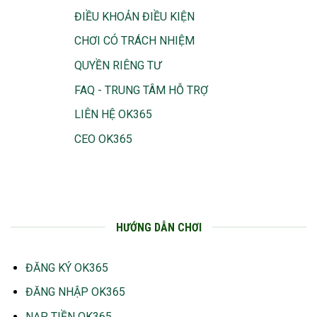
ĐIỀU KHOẢN ĐIỀU KIỆN
CHƠI CÓ TRÁCH NHIỆM
QUYỀN RIÊNG TƯ
FAQ - TRUNG TÂM HỖ TRỢ
LIÊN HỆ OK365
CEO OK365
HƯỚNG DẪN CHƠI
ĐĂNG KÝ OK365
ĐĂNG NHẬP OK365
NẠP TIỀN OK365