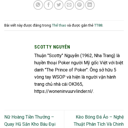
Bài viết này được đăng trong
Thể thao
và được gắn thẻ
TT88
.
SCOTTY NGUYỄN
Thuận "Scotty" Nguyễn (1962, Nha Trang) là
huyền thoại Poker người Mỹ gốc Việt với biệt
danh "The Prince of Poker". Ông sở hữu 5
vòng tay WSOP và hiện là người vận hành
trang chủ nhà cái OK365,
https://woneninvuurvlinder.nl/.
Nữ Hoàng Tiền Thưởng –
Kèo Bóng Đá Ảo – Nghệ
Quay Hũ Săn Kho Báu Đại
Thuật Phân Tích Và Chinh