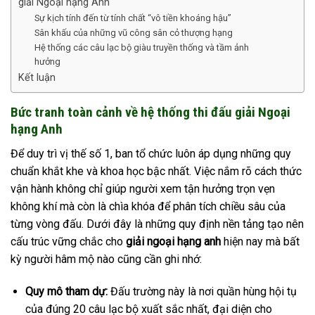
giải Ngoại hạng Anh
Sự kịch tính đến từ tính chất “vô tiền khoáng hậu”
Sân khấu của những vũ công sân cỏ thượng hạng
Hệ thống các câu lạc bộ giàu truyền thống và tầm ảnh
hưởng
Kết luận
Bức tranh toàn cảnh về hệ thống thi đấu giải Ngoại
hạng Anh
Để duy trì vị thế số 1, ban tổ chức luôn áp dụng những quy
chuẩn khắt khe và khoa học bậc nhất. Việc nắm rõ cách thức
vận hành không chỉ giúp người xem tận hưởng trọn vẹn
không khí mà còn là chìa khóa để phân tích chiều sâu của
từng vòng đấu.
Dưới đây là những quy định nền tảng tạo nên
cấu trúc vững chắc cho
giải ngoại hạng anh
hiện nay mà bất
kỳ người hâm mộ nào cũng cần ghi nhớ:
Quy mô tham dự:
Đấu trường này là nơi quần hùng hội tụ
của đúng 20 câu lạc bộ xuất sắc nhất, đại diện cho