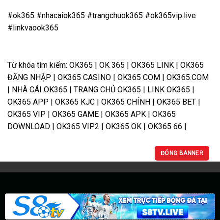
#ok365 #nhacaiok365 #trangchuok365 #ok365vip.live
#linkvaook365
Từ khóa tìm kiếm: OK365 | OK 365 | OK365 LINK | OK365
ĐĂNG NHẬP | OK365 CASINO | OK365 COM | OK365.COM
| NHÀ CÁI OK365 | TRANG CHỦ OK365 | LINK OK365 |
OK365 APP | OK365 KJC | OK365 CHÍNH | OK365 BET |
OK365 VIP | OK365 GAME | OK365 APK | OK365
DOWNLOAD | OK365 VIP2 | OK365 OK | OK365 66 |
ĐÓNG BANNER
Copyrigh 2026 ©
Trang chủ OK365 Chính Thức