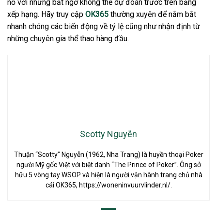
nổ với những bất ngờ không thể dự đoán trước trên bảng
xếp hạng. Hãy truy cập
OK365
thường xuyên để nắm bắt
nhanh chóng các biến động về tỷ lệ cũng như nhận định từ
những chuyên gia thể thao hàng đầu.
Scotty Nguyễn
Thuận “Scotty” Nguyễn (1962, Nha Trang) là huyền thoại Poker
người Mỹ gốc Việt với biệt danh “The Prince of Poker”. Ông sở
hữu 5 vòng tay WSOP và hiện là người vận hành trang chủ nhà
cái OK365, https://woneninvuurvlinder.nl/.