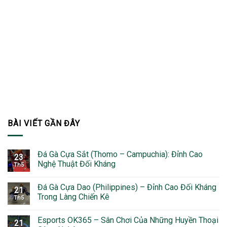
BÀI VIẾT GẦN ĐÂY
Đá Gà Cựa Sắt (Thomo – Campuchia): Đỉnh Cao
23
Nghệ Thuật Đối Kháng
Th5
Đá Gà Cựa Dao (Philippines) – Đỉnh Cao Đối Kháng
21
Trong Làng Chiến Kê
Th5
Esports OK365 – Sân Chơi Của Những Huyền Thoại
21