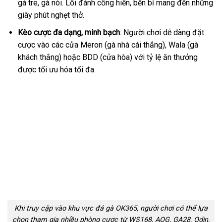
gà tre, gà nòi. Lối đánh cống hiến, bền bỉ mang đến những
giây phút nghẹt thở.
Kèo cược đa dạng, minh bạch
: Người chơi dễ dàng đặt
cược vào các cửa Meron (gà nhà cái thắng), Wala (gà
khách thắng) hoặc BDD (cửa hòa) với tỷ lệ ăn thưởng
được tối ưu hóa tối đa.
Khi truy cập vào khu vực đá gà OK365, người chơi có thể lựa
chọn tham gia nhiều phòng cược từ WS168, AOG, GA28, Odin,