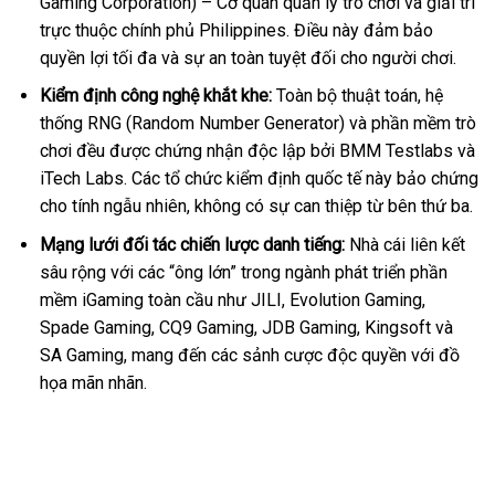
Gaming Corporation) – Cơ quan quản lý trò chơi và giải trí
trực thuộc chính phủ Philippines. Điều này đảm bảo
quyền lợi tối đa và sự an toàn tuyệt đối cho người chơi.
Kiểm định công nghệ khắt khe:
Toàn bộ thuật toán, hệ
thống RNG (Random Number Generator) và phần mềm trò
chơi đều được chứng nhận độc lập bởi BMM Testlabs và
iTech Labs. Các tổ chức kiểm định quốc tế này bảo chứng
cho tính ngẫu nhiên, không có sự can thiệp từ bên thứ ba.
Mạng lưới đối tác chiến lược danh tiếng:
Nhà cái liên kết
sâu rộng với các “ông lớn” trong ngành phát triển phần
mềm iGaming toàn cầu như JILI, Evolution Gaming,
Spade Gaming, CQ9 Gaming, JDB Gaming, Kingsoft và
SA Gaming, mang đến các sảnh cược độc quyền với đồ
họa mãn nhãn.