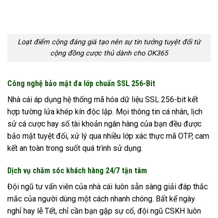
Loạt điểm cộng đáng giá tạo nên sự tin tưởng tuyệt đối từ
cộng đồng cược thủ dành cho OK365
Công nghệ bảo mật đa lớp chuẩn SSL 256-Bit
Nhà cái áp dụng hệ thống mã hóa dữ liệu SSL 256-bit kết
hợp tường lửa khép kín độc lập. Mọi thông tin cá nhân, lịch
sử cá cược hay số tài khoản ngân hàng của bạn đều được
bảo mật tuyệt đối, xử lý qua nhiều lớp xác thực mã OTP, cam
kết an toàn trong suốt quá trình sử dụng.
Dịch vụ chăm sóc khách hàng 24/7 tận tâm
Đội ngũ tư vấn viên của nhà cái luôn sẵn sàng giải đáp thắc
mắc của người dùng một cách nhanh chóng. Bất kể ngày
nghỉ hay lễ Tết, chỉ cần bạn gặp sự cố, đội ngũ CSKH luôn