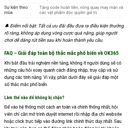
Sự kiện theo
Tặng code hoàn tiền, vòng quay may mắn và
mùa
các vật phẩm độc quyền giá trị.
🔔 Điểm nổi bật: Tất cả ưu đãi đều đưa ra điều kiện thưởng
rõ ràng, không áp dụng vòng cược quá nặng, giúp người
chơi dễ dàng rút tiền sau khi hoàn thành yêu cầu.
FAQ – Giải đáp toàn bộ thắc mắc phổ biến về OK365
Khi bắt đầu trải nghiệm nền tảng, không ít người dùng sẽ có
những câu hỏi xoay quanh cách đăng nhập, truy cập và sử
dụng các tính năng. Vì vậy, phần dưới đây sẽ giải đáp một
số thắc mắc phổ biến.
Làm thế nào để không bị chặn?
Để vào hệ thống một cách an toàn và chính thống nhất, hội
viên chỉ cần mở trình duyệt internet rồi nhập địa chỉ website
hoặc click trực tiếp vào đường link chính thức duy nhất. Sau