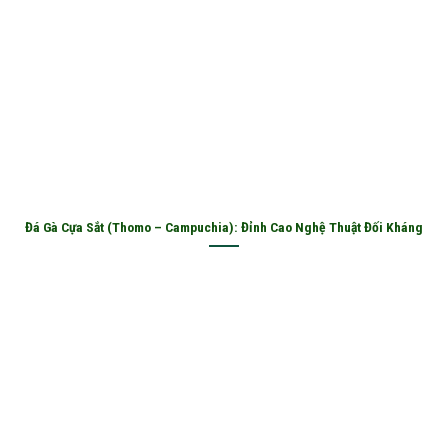
Đá Gà Cựa Sắt (Thomo – Campuchia): Đỉnh Cao Nghệ Thuật Đối Kháng