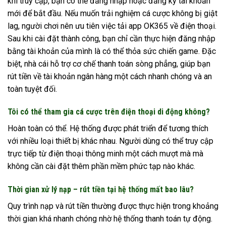
khi truy cập, bạn có thể đăng nhập hoặc đăng ký tài khoản
mới để bắt đầu. Nếu muốn trải nghiệm cá cược không bị giật
lag, người chơi nên ưu tiên việc tải app OK365 về điện thoại.
Sau khi cài đặt thành công, bạn chỉ cần thực hiện đăng nhập
bằng tài khoản của mình là có thể thỏa sức chiến game. Đặc
biệt, nhà cái hỗ trợ cơ chế thanh toán sòng phẳng, giúp bạn
rút tiền về tài khoản ngân hàng một cách nhanh chóng và an
toàn tuyệt đối.
Tôi có thể tham gia cá cược trên điện thoại di động không?
Hoàn toàn có thể. Hệ thống được phát triển để tương thích
với nhiều loại thiết bị khác nhau. Người dùng có thể truy cập
trực tiếp từ điện thoại thông minh một cách mượt mà mà
không cần cài đặt thêm phần mềm phức tạp nào khác.
Thời gian xử lý nạp – rút tiền tại hệ thống mất bao lâu?
Quy trình nạp và rút tiền thường được thực hiện trong khoảng
thời gian khá nhanh chóng nhờ hệ thống thanh toán tự động.