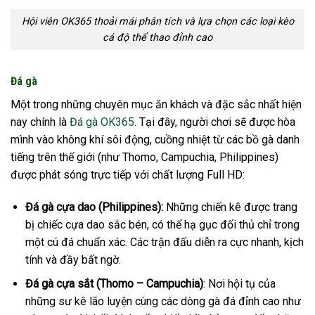
Hội viên OK365 thoải mái phân tích và lựa chọn các loại kèo
cá độ thể thao đỉnh cao
Đá gà
Một trong những chuyên mục ăn khách và đặc sắc nhất hiện
nay chính là
Đá gà OK365
. Tại đây, người chơi sẽ được hòa
mình vào không khí sôi động, cuồng nhiệt từ các bồ gà danh
tiếng trên thế giới (như Thomo, Campuchia, Philippines)
được phát sóng trực tiếp với chất lượng Full HD:
Đá gà cựa dao (Philippines):
Những chiến kê được trang
bị chiếc cựa dao sắc bén, có thể hạ gục đối thủ chỉ trong
một cú đá chuẩn xác. Các trận đấu diễn ra cực nhanh, kịch
tính và đầy bất ngờ.
Đá gà cựa sắt (Thomo – Campuchia)
: Nơi hội tụ của
những sư kê lão luyện cùng các dòng gà đá đỉnh cao như