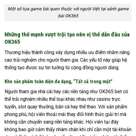
Một số tựa game bài quen thuộc với người Việt tại sảnh game
bài OK365
Những thế mạnh vượt trội tạo nên vị thế dẫn đầu của
OK365
Thương hiệu thành công xây dựng nhiều ưu điểm nhằm nâng
cao trải nghiệm cho người tham gia. Các yếu tố này giúp hệ
thống tạo được sự tin tưởng từ cộng đồng người dùng.
Kho sản phẩm toàn diện đa dạng, “Tất cả trong một”
Người tham gia nhà cái hay các nền tảng như OK365 bet có
thể trải nghiệm nhiều thể loại khác nhau như casino trực
tuyến, slot quay thưởng, bắn cá hay thể thao. Với sản phẩm
phong phú, hội viên thoải mái thay đổi hình thức giải trí mà
không cần chuyển sang nền tảng khác. Hội viên tại đây
không bao giờ cảm thấy nhàm chán khi chỉ cần một tài khoản