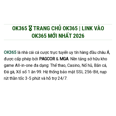
OK365 🎖️ TRANG CHỦ OK365 | LINK VÀO
OK365 MỚI NHẤT 2026
OK365
là nhà cái cá cược trực tuyến uy tín hàng đầu châu Á,
được cấp phép bởi
PAGCOR
&
MGA
. Nền tảng sở hữu kho
game All-in-one đa dạng: Thể thao, Casino, Nổ hũ, Bắn cá,
Đá gà, Xổ số 1 ăn 99. Hệ thống bảo mật SSL 256-Bit, nạp
rút thần tốc 3-5 phút và hỗ trợ 24/7.