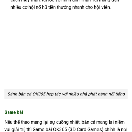
nhiều cơ hội nổ hũ tiền thưởng nhanh cho hội viên.
Sảnh bắn cá OK365 hợp tác với nhiều nhà phát hành nổi tiếng
Game bài
Nếu thể thao mang lại sự cuồng nhiệt, bắn cá mang lại niềm
vui giải trí, thì Game bài OK365 (3D Card Games) chính là nơi