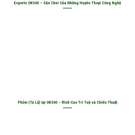
Esports OK365 – Sân Chơi Của Những Huyền Thoại Công Nghệ
Phỏm (Tá Lả) tại OK365 – Đỉnh Cao Trí Tuệ và Chiến Thuật