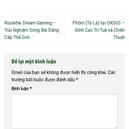
Roulette Dream Gaming –
Phỏm (Tá Lả) tại OK365 –
Trải Nghiệm Sòng Bài Đẳng
Đỉnh Cao Trí Tuệ và Chiến
Cấp Thế Giới
Thuật
Để lại một bình luận
Email của bạn sẽ không được hiển thị công khai.
Các
trường bắt buộc được đánh dấu
*
Bình luận
*