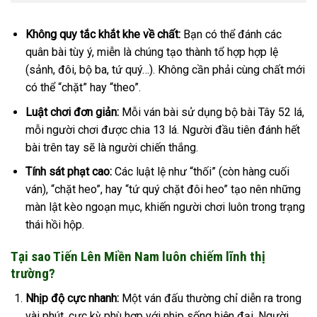
Không quy tắc khắt khe về chất:
Bạn có thể đánh các
quân bài tùy ý, miễn là chúng tạo thành tổ hợp hợp lệ
(sảnh, đôi, bộ ba, tứ quý…). Không cần phải cùng chất mới
có thể “chặt” hay “theo”.
Luật chơi đơn giản:
Mỗi ván bài sử dụng bộ bài Tây 52 lá,
mỗi người chơi được chia 13 lá. Người đầu tiên đánh hết
bài trên tay sẽ là người chiến thắng.
Tính sát phạt cao:
Các luật lệ như “thối” (còn hàng cuối
ván), “chặt heo”, hay “tứ quý chặt đôi heo” tạo nên những
màn lật kèo ngoạn mục, khiến người chơi luôn trong trạng
thái hồi hộp.
Tại sao Tiến Lên Miền Nam luôn chiếm lĩnh thị
trường?
Nhịp độ cực nhanh:
Một ván đấu thường chỉ diễn ra trong
vài phút, cực kỳ phù hợp với nhịp sống hiện đại. Người